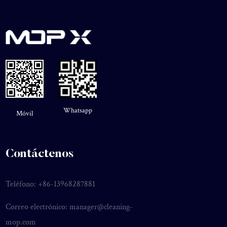
Whatsapp
Móvil
Contáctenos
Teléfono: +86-13968287881
Correo electrónico:
manager@cleaning-
mop.com