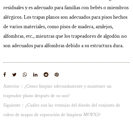
residuales y es adecuado para familias con bebés o miembros
alérgicos. Los trapas planos son adecuados para pisos hechos
de varios materiales, como pisos de madera, azulejos,
alfombras, etc., mientras que los trapeadores de algodón no
son adecuados para alfombras debido a su estructura dura.
Anterior：¿Cómo limpiar adecuadamente y mantener un
trapeador plano después de su uso?
Ver más
Siguiente：¿Cuáles son las ventajas del diseño del conjunto de
cubos de mapas de separación de limpieza MOPX3?