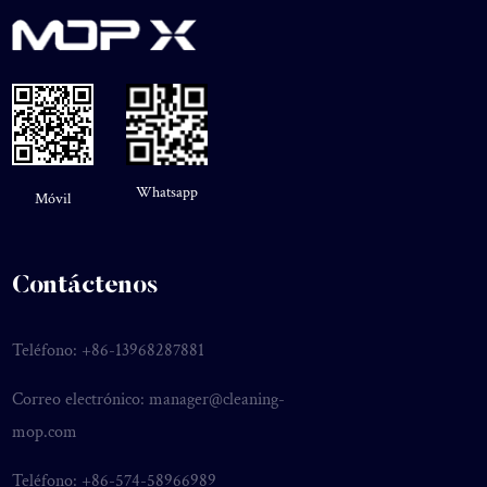
Whatsapp
Móvil
Contáctenos
Teléfono: +86-13968287881
Correo electrónico:
manager@cleaning-
mop.com
Teléfono: +86-574-58966989