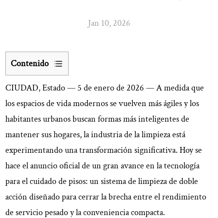
Jan 10, 2026
Contenido
1
CIUDAD, Estado — 5 de enero de 2026
— A medida que
Un
enfoque
los espacios de vida modernos se vuelven más ágiles y los
dual
habitantes urbanos buscan formas más inteligentes de
para
mantener sus hogares, la industria de la limpieza está
el
experimentando una transformación significativa. Hoy se
cuidado
hace el anuncio oficial de un gran avance en la tecnología
de
para el cuidado de pisos: un sistema de limpieza de doble
pisos
2
acción diseñado para cerrar la brecha entre el rendimiento
Gestión
de servicio pesado y la conveniencia compacta.