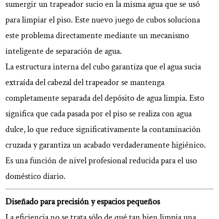
el
sumergir un trapeador sucio en la misma agua que se usó
usuario
para limpiar el piso. Este nuevo juego de cubos soluciona
6
este problema directamente mediante un mecanismo
El
inteligente de separación de agua.
futuro
La estructura interna del cubo garantiza que el agua sucia
del
hogar
extraída del cabezal del trapeador se mantenga
limpio
completamente separada del depósito de agua limpia. Esto
significa que cada pasada por el piso se realiza con agua
dulce, lo que reduce significativamente la contaminación
cruzada y garantiza un acabado verdaderamente higiénico.
Es una función de nivel profesional reducida para el uso
doméstico diario.
Diseñado para precisión y espacios pequeños
La eficiencia no se trata sólo de qué tan bien limpia una