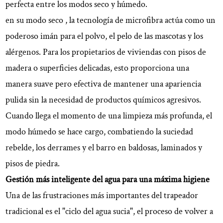
perfecta entre los modos seco y húmedo.
para
en su
modo seco
, la tecnología de microfibra actúa como un
durar:
la
poderoso imán para el polvo, el pelo de las mascotas y los
durabilidad
alérgenos. Para los propietarios de viviendas con pisos de
se
madera o superficies delicadas, esto proporciona una
une
manera suave pero efectiva de mantener una apariencia
a
pulida sin la necesidad de productos químicos agresivos.
la
Cuando llega el momento de una limpieza más profunda, el
comodidad
5
modo húmedo
se hace cargo, combatiendo la suciedad
Montaje
rebelde, los derrames y el barro en baldosas, laminados y
sencillo
pisos de piedra.
y
Gestión más inteligente del agua para una máxima higiene
soporte
Una de las frustraciones más importantes del trapeador
centrado
en
tradicional es el "ciclo del agua sucia", el proceso de volver a