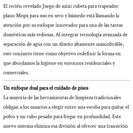
más
El recién revelado
Juego de mini cubeta para trapeador
inteligente
plano Mopx para uso en seco y húmedo
está llamando la
del
atención por su enfoque innovador para una de las tareas
agua
para
domésticas más tediosas. Al integrar tecnología avanzada de
una
separación de agua con un diseño altamente maniobrable,
máxima
este conjunto tiene como objetivo redefinir la forma en
higiene
que abordamos la higiene en entornos residenciales y
3
comerciales.
Diseñado
para
Un enfoque dual para el cuidado de pisos
precisión
La mayoría de las herramientas de limpieza tradicionales
y
espacios
obligan a los usuarios a elegir entre una escoba para quitar el
pequeños
polvo y un cubo pesado para fregar en profundidad. Este
4
nuevo sistema elimina esa división al ofrecer una transición
Construido