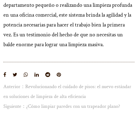
departamento pequeño o realizando una limpieza profunda
en una oficina comercial, este sistema brinda la agilidad y la
potencia necesarias para hacer el trabajo bien la primera
vez. Es un testimonio del hecho de que no necesitas un
balde enorme para lograr una limpieza masiva.
Anterior：Revolucionando el cuidado de pisos: el nuevo estándar
más
Ver
en soluciones de limpieza de alta eficiencia
Siguiente：¿Cómo limpiar paredes con un trapeador plano?