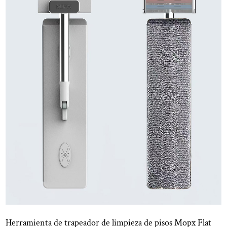
ienta de trapeador de limpieza de pisos Mopx Flat
Uso h